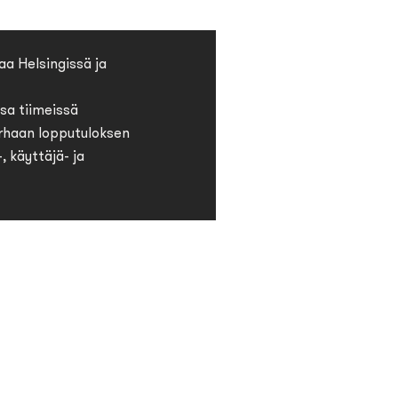
aa Helsingissä ja
sa tiimeissä
haan lopputuloksen
 käyttäjä- ja