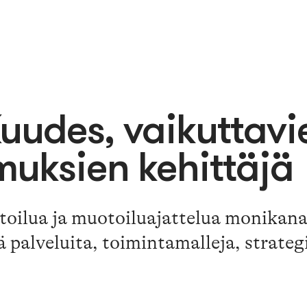
udes, vaikuttavie
uksien kehittäjä
lua ja muotoiluajattelua monikanav
alveluita, toimintamalleja, strategio