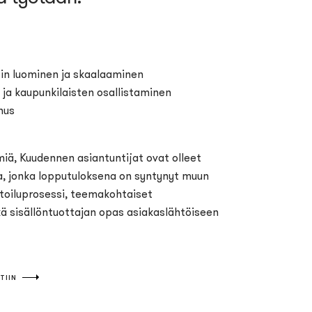
in luominen ja skaalaaminen
ja kaupunkilaisten osallistaminen
nus
iä, Kuudennen asiantuntijat ovat olleet
 jonka lopputuloksena on syntynyt muun
oiluprosessi, teemakohtaiset
ä sisällöntuottajan opas asiakaslähtöiseen
TIIN