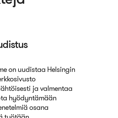
udistus
e on uudistaa Helsingin
rkkosivusto
lähtöisesti ja valmentaa
ota hyödyntämään
enetelmiä osana
ä työtään.