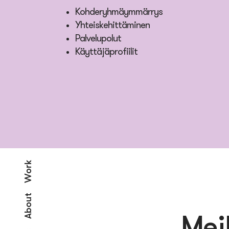
Kohderyhmäymmärrys
Yhteiskehittäminen
Palvelupolut
Käyttäjäprofiilit
Work
About
Meil