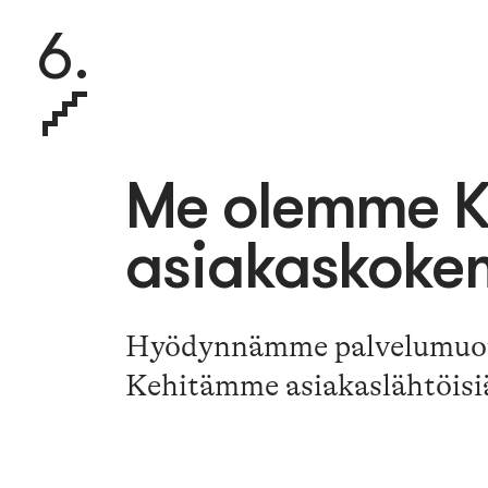
6.
Me olemme Ku
asiakaskokem
Hyödynnämme palvelumuotoi
Kehitämme asiakaslähtöisiä p