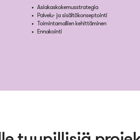
Asiakaskokemusstrategia
Palvelu- ja sisältökonseptointi
Toimintamallien kehittäminen
Ennakointi
le tyypillisiä proje