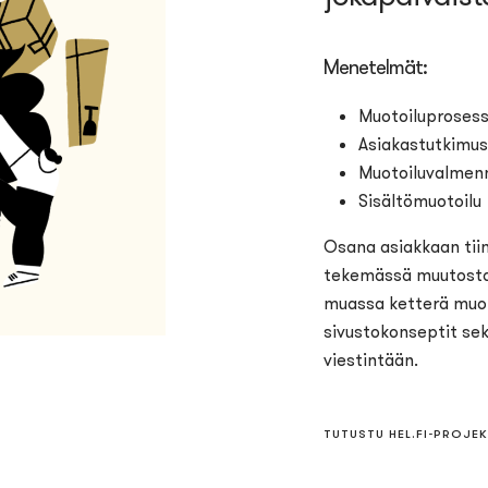
Menetelmät:
Muotoiluprosess
Asiakastutkimus 
Muotoiluvalmen
Sisältömuotoilu
Osana asiakkaan tiim
tekemässä muutosta,
muassa ketterä muot
sivustokonseptit sek
viestintään.
TUTUSTU HEL.FI-PROJEK