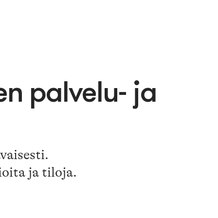
n palvelu- ja
aisesti.
ita ja tiloja.