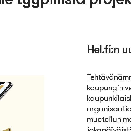
Hel.fi:n u
Tehtävänämm
kaupungin ve
kaupunkilais
organisaati
muotoilun m
jokapäiväist