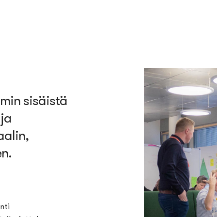
min sisäistä
 ja
aalin,
n.
nti