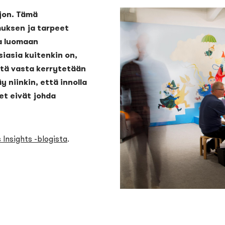
jon. Tämä
uksen ja tarpeet
a luomaan
siasia kuitenkin on,
stä vasta kerrytetään
y niinkin, että innolla
et eivät johda
 Insights -blogista
.