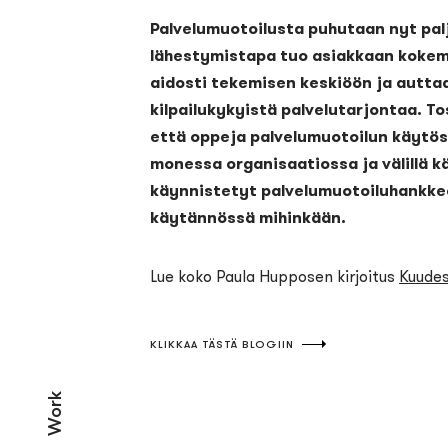
Palvelumuotoilusta puhutaan nyt pal
lähestymistapa tuo asiakkaan kokem
aidosti tekemisen keskiöön ja autta
kilpailukykyistä palvelutarjontaa. To
että oppeja palvelumuotoilun käytö
monessa organisaatiossa ja välillä kä
käynnistetyt palvelumuotoiluhankke
käytännössä mihinkään.
Lue koko Paula Hupposen kirjoitus
Kuudes
KLIKKAA TÄSTÄ BLOGIIN
Work