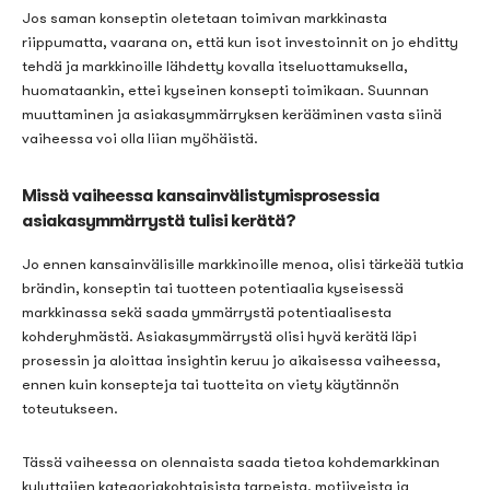
Jos saman konseptin oletetaan toimivan markkinasta
riippumatta, vaarana on, että kun isot investoinnit on jo ehditty
tehdä ja markkinoille lähdetty kovalla itseluottamuksella,
huomataankin, ettei kyseinen konsepti toimikaan. Suunnan
muuttaminen ja asiakasymmärryksen kerääminen vasta siinä
vaiheessa voi olla liian myöhäistä.
Missä vaiheessa kansainvälistymisprosessia
asiakasymmärrystä tulisi kerätä?
Jo ennen kansainvälisille markkinoille menoa, olisi tärkeää tutkia
brändin, konseptin tai tuotteen potentiaalia kyseisessä
markkinassa sekä saada ymmärrystä potentiaalisesta
kohderyhmästä. Asiakasymmärrystä olisi hyvä kerätä läpi
prosessin ja aloittaa insightin keruu jo aikaisessa vaiheessa,
ennen kuin konsepteja tai tuotteita on viety käytännön
toteutukseen.
Tässä vaiheessa on olennaista saada tietoa kohdemarkkinan
kuluttajien kategoriakohtaisista tarpeista, motiiveista ja