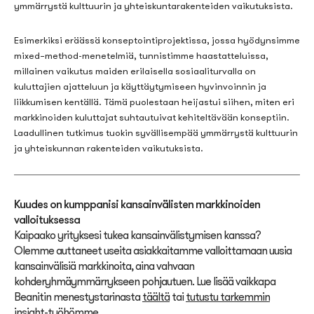
ymmärrystä kulttuurin ja yhteiskuntarakenteiden vaikutuksista.
Esimerkiksi
erääss
ä konseptointiprojektissa, jossa hyödynsimme
mixed
–
method
-menetelmiä,
tunnistimme haastatteluissa
,
m
illainen vaikutus maiden erilaisella sosiaaliturvalla on
kuluttajien ajatteluun ja käyttäytymiseen hyvinvoinnin ja
liikkumisen kentällä.
Täm
ä puolestaan
heijastui siihen, miten eri
markkinoiden kuluttajat suhtautuivat
kehiteltävään konseptiin.
Laadullinen tutkimus tuokin syvällisempää ymmärrystä kulttuurin
ja yhteiskun
nan
rakenteiden
vaikutuksista.
Kuudes on kumppanisi kansainvälisten markkinoiden
valloituksessa
Kaipaako yrityksesi tukea kansainvälistymisen kanssa?
Olemme auttaneet useita asiakkaitamme valloittamaan uusia
kansainvälisiä markkinoita, aina vahvaan
kohderyhmäymmärrykseen pohjautuen. Lue lisää vaikkapa
Beanitin menestystarinasta
täältä
tai
tutustu tarkemmin
insight-työhömme
.