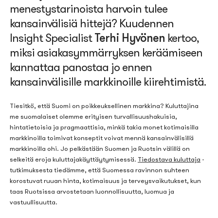
menestystarinoista harvoin tulee
kansainvälisiä hittejä? Kuudennen
Insight Specialist
Terhi Hyvönen
kertoo,
miksi asiakasymmärryksen keräämiseen
kannattaa panostaa jo ennen
kansainvälisille markkinoille kiirehtimistä.
Tiesitkö, että Suomi on poikkeuksellinen markkina? Kuluttajina
me suomalaiset olemme erityisen turvallisuushakuisia,
hintatietoisia ja pragmaattisia, minkä takia monet kotimaisilla
markkinoilla toimivat konseptit voivat mennä kansainvälisillä
markkinoilla ohi. Jo pelkästään Suomen ja Ruotsin välillä on
selkeitä eroja kuluttajakäyttäytymisessä.
Tiedostava kuluttaja
-
tutkimuksesta tiedämme, että Suomessa ravinnon suhteen
korostuvat ruuan hinta, kotimaisuus ja terveysvaikutukset, kun
taas Ruotsissa arvostetaan luonnollisuutta, luomua ja
vastuullisuutta.