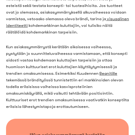
esteistä sekä testata konsepti- tai tuoteaihioita. Jos tuotteet
ovat jo olemassa, asiakasymmärryksellä alkuvaiheessa voidaan
varmistaa, vetoaako olemassa oleva brändi, tarina ja
visuaalinen
identiteetti
kohdemarkkinan kuluttajiin, vai tulisiko näitä
räätälöidä kohdemarkkinan tarpeisiin.
Kun asiakasymmärrystä kerätään aikaisessa vaiheessa,
pystytään jo suunnitteluvaiheessa varmistamaan, että konsepti
aidosti vastaa kohdemaan kuluttajien tarpeisiin ja ottaa
huomioon kulttuuriset erot kuluttajien käyttäytymisessä ja
trendien omaksumisessa. Esimerkiksi Kuudennen
Beanitille
tekemässä brändityössä tunnistettiin eri markkinoiden olevan
todella erilaisissa vaiheissa kasvisproteiinien
omaksumiskäyrällä, mikä vaikutti tehtävään positiointiin.
Kulttuuriset erot trendien omaksumisessa vaativatkin konseptilta
erilaisia
lähestymistapoja erottautumiseen.