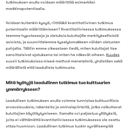
tutkimuksen avulla voidaan määrittää esimerkiksi
markkinapotentiaalia.
Voidaan kuitenkin kysyä, riittääkö kvantitatiivinen tutkimus
potentiaalin määrittämiseen? Kvantitatiivisessa tutkimuksessa
teemme hypoteeseja ja oletuksia kuluttajille merkityksellisistä
asioista, ja suunnittelemme kyselylomakkeen näiden oletusten
pohjalta. Tällöin emme oikeastaan tiedä, miten kuluttajat itse
sanoittaisivat ajatuksena tai miten he näkevät aiheen.
Kuudes
suosii tutkimuksissa mixed-method-menetelmiä, yhdistäen sekä
määrällistä että laadullista tutkimusta.
Mitä hyötyjä laadullinen tutkimus tuo kulttuurien
ymmärrykseen?
Laadullisen tutkimuksen avulla voimme tunnistaa kulttuurillisia
eroavaisuuksia, rakenteita ja ominaispiirteitä, jotka vaikuttavat
kuluttajien käyttäytymiseen. Samalla voi paljastua yllätyksiä,
joita ei välttämättä kvantitatiivisessa tutkimuksessa ole osattu
ottaa huomioon.
Laadullinen tutkimus tuokin syvällisempää