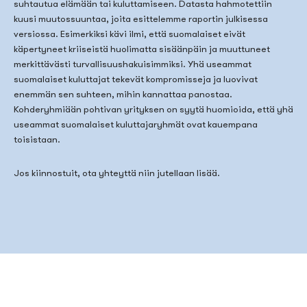
suhtautua elämään tai kuluttamiseen. Datasta hahmotettiin
kuusi muutossuuntaa, joita esittelemme raportin julkisessa
versiossa. Esimerkiksi kävi ilmi, että suomalaiset eivät
käpertyneet kriiseistä huolimatta sisäänpäin ja muuttuneet
merkittävästi turvallisuushakuisimmiksi. Yhä useammat
suomalaiset kuluttajat tekevät kompromisseja ja luovivat
enemmän sen suhteen, mihin kannattaa panostaa.
Kohderyhmiään pohtivan yrityksen on syytä huomioida, että yhä
useammat suomalaiset kuluttajaryhmät ovat kauempana
toisistaan.
Jos kiinnostuit, ota yhteyttä niin jutellaan lisää.