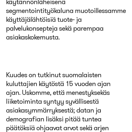
käytännönläheisenä
segmentointityökaluna muotoillessamme
käyttäjälähtöisiä tuote- ja
palvelukonsepteja sekä parempaa
asiakaskokemusta.
Kuudes on tutkinut suomalaisten
kuluttajien käytöstä 15 vuoden ajan
ajan.
Uskomme, että menestyksekäs
liiketoiminta syntyy syvällisestä
asiakasymmärryksestä; datan ja
demografian lisäksi pitää tuntea
päätöksiä ohjaavat arvot sekä arjen