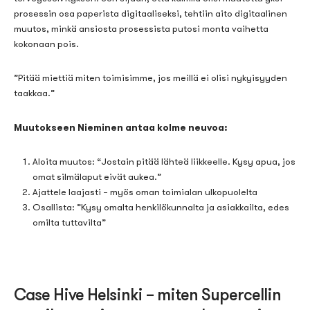
prosessin osa paperista digitaaliseksi, tehtiin aito digitaalinen
muutos, minkä ansiosta prosessista putosi monta vaihetta
kokonaan pois.
”Pitää miettiä miten toimisimme, jos meillä ei olisi nykyisyyden
taakkaa.”
Muutokseen Nieminen antaa kolme neuvoa:
Aloita muutos
: “J
ostain pitää lähteä liikkeelle. Kysy apua, jos
omat silmälaput eivät aukea.
”
Ajattele laajasti
–
myös oman toimialan ulkopuolelta
Osallista:
”Kysy omalta
henkilökun
nalta
ja asiakkai
l
ta, edes
omilta tuttavilta
”
Case Hive Helsinki – miten Supercellin