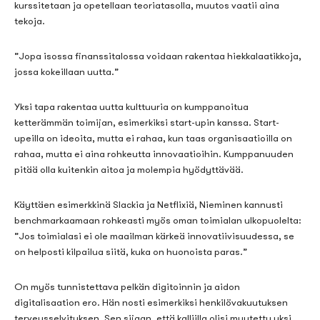
kurssitetaan ja opetellaan teoriatasolla, muutos vaatii aina
tekoja.
”
Jopa isossa finanssitalossa voidaan rakentaa hiekkalaatikkoja,
jossa kokeillaan
uutta.”
Yksi tapa rakentaa uutta kulttuuria on
kumppanoitua
ketterämmän toimijan, esimerkiksi
start-upin
kanssa.
Start
-
upeilla on ideoita, mutta ei rahaa
, kun taas o
rganisaatioilla on
rahaa, mutta ei aina rohkeutta innovaatioihin.
Kumppanuuden
pitää olla kuitenkin aitoa ja molempia hyödyttävää.
Käyttäen esimerkkinä
Slackia
ja
Netflixiä
, Nieminen kannusti
benchmarkaamaan
rohkeasti myös oman toimialan ulkopuolelta:
”
Jos toimialasi ei ole maailman kärkeä innovatiivisuudessa, se
on
helposti
kilpailua siitä
,
kuka on huonoista paras.
”
On myös tunnistettava pelkän digitoinnin ja aidon
digitalisaation
ero. Hän nosti esimerkiksi henkilövakuutuksen
terveysselvityksen. Sen sijaan, että kalliilla olisi muutettu yksi