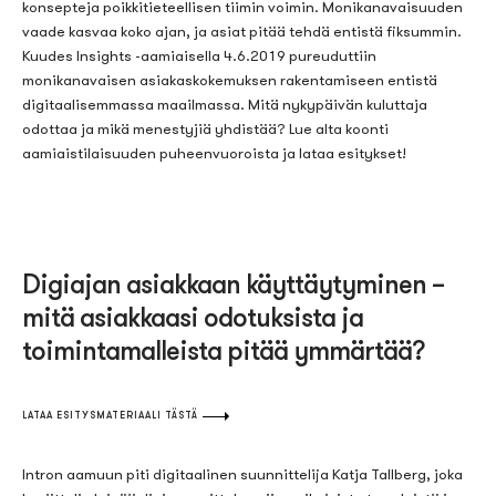
konsepteja
poikkitieteellisen
tiimin voimin. Monikanavaisuuden
vaade kasvaa koko ajan, ja asiat pitää tehdä entistä fiksummin.
Kuudes
Insights
-aamiaisella 4.6.2019 pureuduttiin
monikanavaisen asiakaskokemuksen rakentamiseen entistä
digitaalisemmassa maailmassa.
Mitä nykypäivän kuluttaja
odottaa ja mikä menestyjiä yhdistää? Lue alta koonti
aamiaistilaisuuden puheenvuoroista ja lataa esitykset!
Digiajan asiakkaan käyttäytyminen –
mitä asiakkaasi odotuksista ja
toimintamalleista pitää ymmärtää?
LATAA ESITYSMATERIAALI TÄSTÄ
Intron aamuun piti
digitaalinen suunnittelija
Katja Tallberg, joka