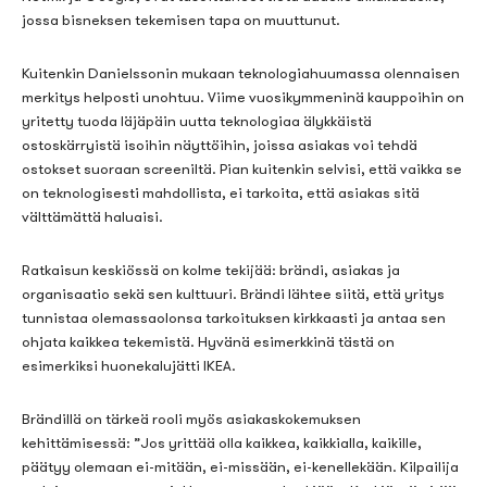
jossa bisneksen tekemisen tapa on muuttunut.
Kuitenkin
Danielssonin mukaan
teknologiahuumassa olennaisen
merkitys
helposti
unohtuu.
Viime vuosikymmeninä kauppoihin on
yritetty tuoda läjäpäin uutta teknologiaa älykkäistä
ostoskärryistä isoihin näyttöihin, joissa asiakas voi tehdä
ostokset suoraan
screeniltä
. Pian kuitenkin selvisi, että vaikka se
on teknologisesti mahdollista, ei tarkoita, että asiakas sitä
välttämättä haluaisi.
Ratkaisun keskiössä on kolme tekijää: brändi, asiakas ja
organisaatio sekä sen kulttuuri. Brändi lähtee siitä, että yritys
tunnistaa olemassaolonsa tarkoituksen kirkkaasti ja antaa sen
ohjata kaikkea tekemistä. Hyvänä esimerkkinä tästä on
esimerkiksi huonekalujätti IKEA.
Brändillä on tärkeä rooli myös asiakaskokemuksen
kehittämisessä: ”
Jos yrittää olla kaikkea, kaikkialla, kaikille,
päätyy olemaan ei-mitään, ei-missään, ei-kenellekään. Kilpailija