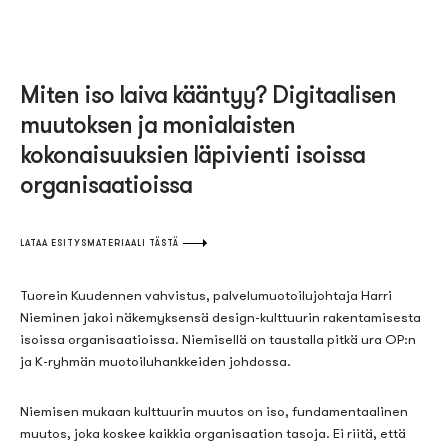
Miten iso laiva kääntyy? Digitaalisen
muutoksen ja monialaisten
kokonaisuuksien läpivienti isoissa
organisaatioissa
LATAA ESITYSMATERIAALI TÄSTÄ
Tuorein Kuudennen vahvistus, palvelumuotoilujohtaja Harri
Nieminen jakoi näkemyksensä design-kulttuurin rakentamisesta
isoissa organisaatioissa. Niemisellä on taustalla pitkä ura
OP:n
ja K-ryhmän muotoiluhankkeiden johdossa.
Niemisen mukaan k
ulttuurin muutos on
iso,
fundamentaalinen
muutos
, joka
koskee kaikkia organisaation tasoja. Ei riitä, että