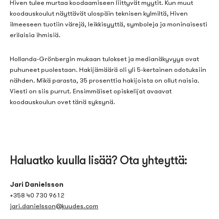
Hiven tulee murtaa koodaamiseen liittyvät myytit. Kun muut
koodauskoulut näyttävät ulospäin teknisen kylmiltä, Hiven
ilmeeseen tuotiin värejä, leikkisyyttä, symboleja ja moninaisesti
erilaisia ihmisiä.
Hollanda
-Grönbergin mukaan tulokset
ja medianäkyvyys
ovat
puhuneet puolestaan. Hakijämäärä
oli yli 5-
kertainen odotuksiin
nähden. Mikä parasta, 35 prosenttia hakijoista on ollut naisia.
Viesti on siis purrut. Ensimmäiset opiskelijat avaavat
koodauskoulun ovet tänä syksynä.
Haluatko kuulla lisää? Ota yhteyttä:
Jari Danielsson
+358 40 730 9612
jari.danielsson@kuudes.com