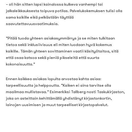
– oli hän sitten lapsi kainalossa kulkeva vanhempi tai
jalkaleikkauksesta toipuva potilas.
Palvelukokemuksen tulisi olla
sama kaikille eikä pelkästään täyttää
saavutettavuusvaatimuksia.
”Pitää tuoda yhteen asiakasymmärrys ja
se
miten tulkitaan
tietoa sekä
inklusiivisuus
eli miten luodaan hyvä kokemus
kaikille. Tämän yhteen sovittaminen vaatii käsityötaitoa, sitä
että osaa katsoa sekä pieniä pikseleitä että suurta
kokonaisuutta
.”
Ennen kaikkea asiakas
lopulta
arvostaa
kahta asiaa:
tarpeellisuutta ja helppoutta. ”Kaiken ei aina tarvitse olla
maailmaa mullistavaa.” Esimerkiksi Tallberg nosti Taskukirjaston,
joka on asteittain kehittämällä yhdistänyt kirjastonkortin,
lainojen uusimisen ja muut tarpeelliset kirjastopalvelut.