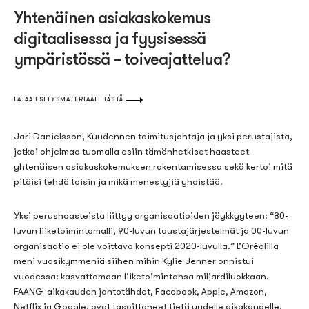
Yhtenäinen asiakaskokemus
digitaalisessa ja fyysisessä
ympäristössä – toiveajattelua?
LATAA ESITYSMATERIAALI TÄSTÄ
Jari Danielsson, Kuudennen toimitusjohtaja ja yksi perustajista,
jatkoi ohjelmaa tuomalla esiin tämänhetkiset haasteet
yhtenäisen asiakaskokemuksen rakentamisessa sekä kertoi mitä
pitäisi tehdä toisin ja mikä menestyjiä yhdistää.
Yksi perushaasteista liittyy organisaatioiden jäykkyyteen:
“80-
luvun liiketoimintamalli, 90-luvun taustajärjestelmät ja 00-luvun
organisaatio ei ole voittava konsepti 2020-luvulla.
”
L’Oréalilla
meni vuosikymmeniä siihen mihin Kylie
Jenner
onnistui
vuodessa: kasvattamaan liiketoimintansa miljardiluokkaan.
FAANG-aikakauden johtotähdet, Facebook, Apple, Amazon,
Netflix
ja Google, ovat tasoittaneet tietä uudelle aikakaudelle,