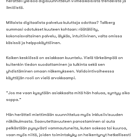
herätteli yleisöä
digisuunnittelun viimeaikaisista trendeistä ja
ilmiöistä.
Millaista digitaalista palvelua
kuluttaja odottaa? Tallberg
summa
si odotukset kuuteen kohtaan: räätälöity,
kokonaisvaltainen palvelu, älykäs, intuitiivinen, valta omissa
käsissä ja helppokäyttöinen.
Kaiken keskiössä on asiakkaan kuuntelu. Vielä tärkeämpää on
kuitenkin tiedon suodattaminen ja tulkinta sekä sen
yhdistäminen omaan näkemykseen. Validointivaiheessa
käyttäjän rooli on vielä arvokkaampi.
”Jos me vaan kysytään asiakkaalta mitä hän haluaa, syntyy aika
soppa.”
Hän herätteli miettimään suunnittelua myös inklusiivisuuden
näkökulmasta. Saavutettavuuteen panostaminen ai auta
pelkästään pysyvästi vammautuneita, kuten sokeaa tai kuuroa,
vaan myös niitä, joiden toimintakyky on heikentynyt hetkellisesti