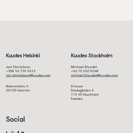
Kuudes Helsinki
Kuudes Stockholm
Jari Danielsson
Michael Biaudet
+358 40 730 9612
+46 70 260 5248
jari.danielsson@kuudes.com
michael.biaudet@kuudes.com
Kalevankatu 4
A house
00100 Helsinki
Stadsgården 6
116 45 Stockholm
Sweden
Social