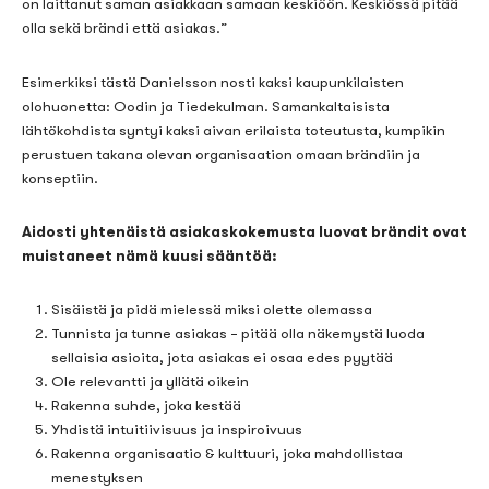
on laittanut saman asiakkaan samaan keskiöön. Keskiössä pitää
olla sekä brändi että asiakas.
”
Esimerkiksi tästä Danielsson nosti kaksi kaupunkilaisten
olohuonetta: Oodin ja Tiedekulman. Samankaltaisista
lähtökohdista syntyi kaksi aivan erilaista toteutusta, kumpikin
perustuen
takana olevan organisaation omaan brändiin ja
konseptiin.
Aidosti yhtenäistä asiakaskokemusta luovat brändit ovat
muistaneet nämä kuusi sääntöä:
Sisäistä ja pidä mielessä miksi olette olemassa
Tunnista ja tunne asiakas
– p
itää olla näkemystä luoda
sellaisia asioita
, jota asiakas ei osaa
edes
pyytää
Ole relevantti ja yllätä oikein
Rakenna
suhde
,
joka kestää
Yhdistä intuitiivisuus ja inspiroivuus
Rakenna organisaatio & kulttuuri
,
joka mahdollistaa
menestyksen