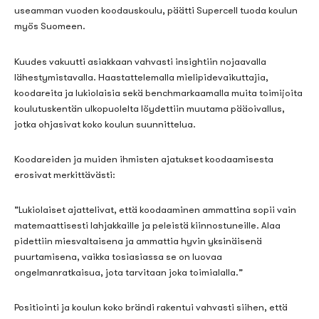
useamman vuoden koodauskoulu, päätti
Supercell
tuoda koulun
myös Suomeen.
Kuudes vakuutti asiakkaan vahvasti
insightiin
nojaavalla
lähestymistavalla. Haastattelemalla mielipidevaikuttajia,
koodareita
ja lukiolaisia sekä
benchmarkaamalla
muita toimijoita
koulutuskentän ulkopuolelta
löydettiin muutama pääoivallus,
jotka ohjasivat koko koulun suunnittelua.
Koodareiden
ja muiden ihmisten ajatukset koodaamisesta
erosivat merkittävästi:
”Lukiolaiset ajattelivat, että k
oodaaminen ammattina sopii vain
matemaattisesti lahjakka
ille
ja peleistä kiinnostune
ille
.
Alaa
pidettiin
miesvaltaisena ja ammattia
hyvin yksinäisenä
puurtamisena, vaikka
tosiasiassa
se on luovaa
ongelmanratkaisua
,
jota tarvitaan joka toimialalla
.”
Positiointi
ja koulun koko brändi rakentui vahvasti siihen, että