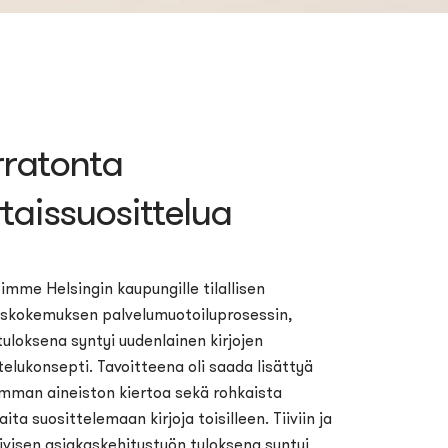
rratonta
taissuosittelua
imme Helsingin kaupungille tilallisen
skokemuksen palvelumuotoiluprosessin​,
tuloksena syntyi uudenlainen kirjojen
telukonsepti. Tavoitteena oli saada lisättyä
mman aineiston kiertoa sekä rohkaista
aita suosittelemaan kirjoja toisilleen. Tiiviin ja
iivisen asiakaskehitystyön tuloksena syntyi