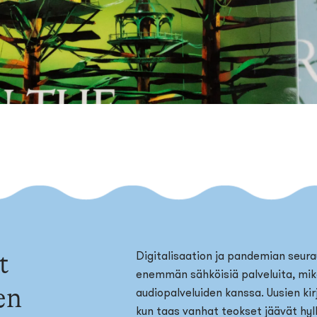
t
Digitalisaation ja pandemian seura
enemmän sähköisiä palveluita, mikä 
en
audiopalveluiden kanssa. Uusien ki
kun taas vanhat teokset jäävät hyll