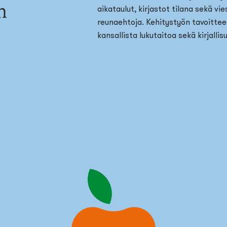
n
aikataulut, kirjastot tilana sekä vi
reunaehtoja. Kehitystyön tavoitteen
kansallista lukutaitoa sekä kirjallis