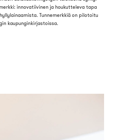
erkki: innovatiivinen ja houkutteleva tapa
 hyllylainaamista. Tunnemerkkiä on pilotoitu
gin kaupunginkirjastoissa.