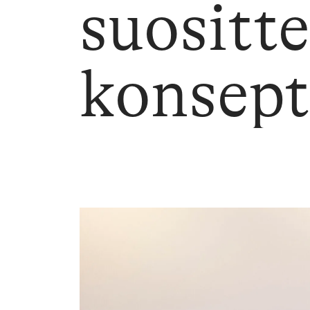
suositt
konsept