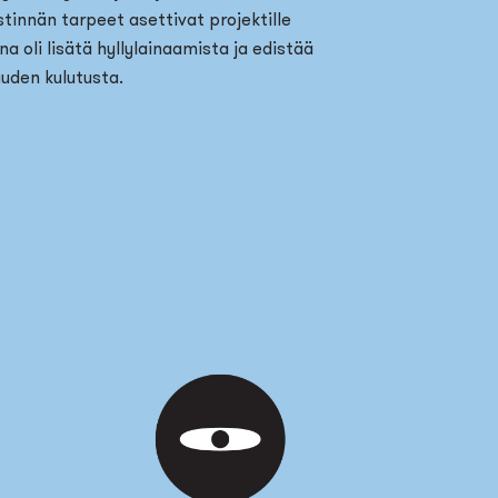
estinnän tarpeet asettivat projektille
a oli lisätä hyllylainaamista ja edistää
uuden kulutusta.