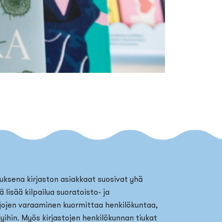
uksena kirjaston asiakkaat suosivat yhä
lisää kilpailua suoratoisto- ja
rjojen varaaminen kuormittaa henkilökuntaa,
yihin. Myös kirjastojen henkilökunnan tiukat