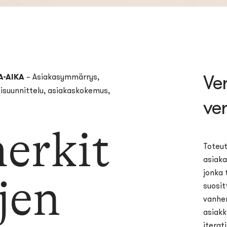
Ve
A-AIKA
– Asiakasymmärrys,
isuunnittelu, asiakaskokemus,
ver
erkit
Toteut
asiaka
jonka 
jen
suosit
vanhe
asiakk
iterat