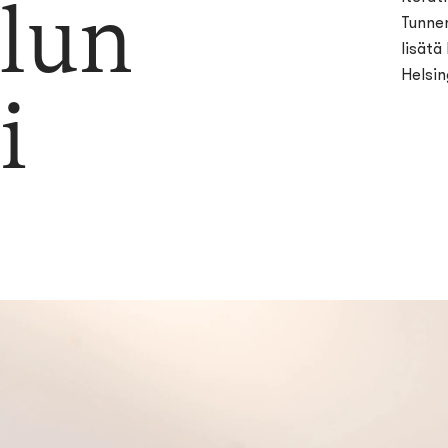
elun
Tunnem
lisätä
Helsin
i