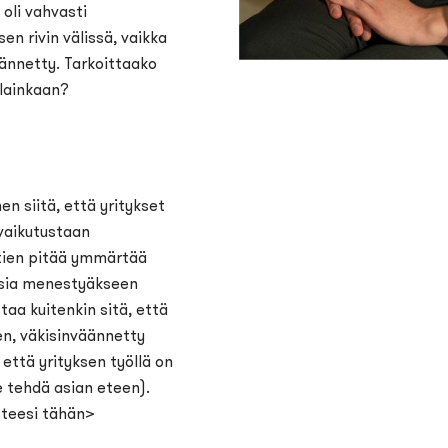
 oli vahvasti
n rivin välissä, vaikka
väännetty. Tarkoittaako
 lainkaan?
en siitä, että yritykset
vaikutustaan
tien pitää ymmärtää
lisia menestyäkseen
aa kuitenkin sitä, että
nen, väkisinväännetty
että yrityksen työllä on
e tehdä asian eteen).
tteesi tähän>