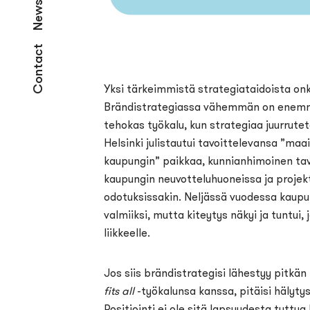
News
Contact
Yksi tärkeimmistä strategiataidoista on
Brändistrategiassa vähemmän on enemm
tehokas työkalu, kun strategiaa juurrute
Helsinki julistautui tavoittelevansa ”m
kaupungin” paikkaa, kunnianhimoinen tavoi
kaupungin neuvotteluhuoneissa ja projek
odotuksissakin. Neljässä vuodessa kaupunk
valmiiksi, mutta kiteytys näkyi ja tuntui, 
liikkeelle.
Jos siis brändistrategisi lähestyy pitkän
fits all
-työkalunsa kanssa, pitäisi hälytys
Positiointi ei ole sitä lapsuudesta tuttua l