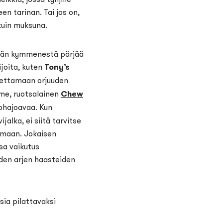
en tarinan. Tai jos on,
kuin muksuna.
ksän kymmenestä pärjää
ijoita, kuten
Tony’s
pettamaan orjuuden
mme, ruotsalainen
Chew
iohajoavaa. Kun
jalka, ei siitä tarvitse
ulmaan. Jokaisen
sa vaikutus
den arjen haasteiden
sia pilattavaksi