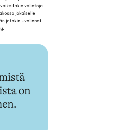
 vaikeitakin valintoja
dakossa jokaiselle
n jotakin – valinnat
yy.