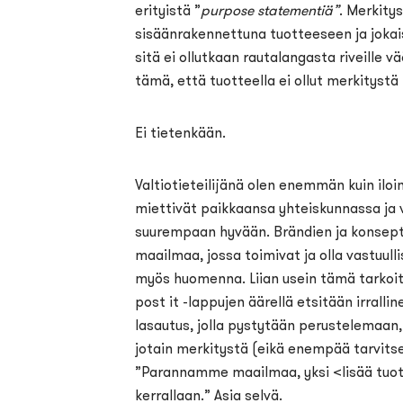
erityistä ”
purpose statementiä”
. Merkitys
sisäänrakennettuna tuotteeseen ja jokaise
sitä ei ollutkaan rautalangasta riveille 
tämä, että tuotteella ei ollut merkitystä
Ei tietenkään.
Valtiotieteilijänä olen enemmän kuin iloin
miettivät paikkaansa yhteiskunnassa ja 
suurempaan hyvään. Brändien ja konsep
maailmaa, jossa toimivat ja olla vastuul
myös huomenna. Liian usein tämä tarkoitt
post it -lappujen äärellä etsitään irralli
lasautus, jolla pystytään perustelemaan, 
jotain merkitystä (eikä enempää tarvits
”Parannamme maailmaa, yksi <lisää tuo
kerrallaan.” Asia selvä.