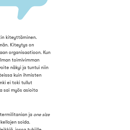
kin kiteyttäminen.
än. Kiteytys on
taan organisaatioon. Kun
aailman toimivimman
te näkyi ja tuntui niin
teissa kuin ihmisten
i ei toki tullut
ja sai myös asioita
 termilitanian ja
one size
kellojen soida.
eikkiä, jossa tyhjille