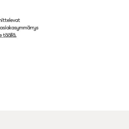
nittelevat
a asiakasymmärrys
täällä.