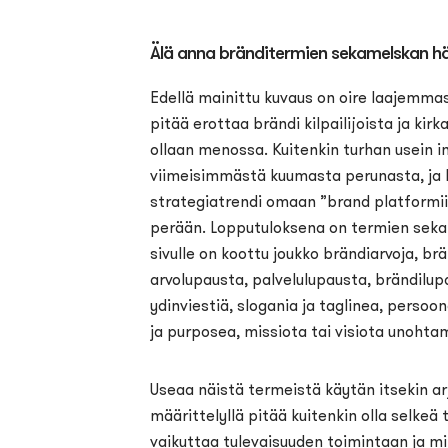
Älä anna bränditermien sekamelskan 
Edellä mainittu kuvaus on oire laajemmas
pitää erottaa brändi kilpailijoista ja kir
ollaan menossa. Kuitenkin turhan usein 
viimeisimmästä kuumasta perunasta, ja 
strategiatrendi omaan ”brand platformii
perään. Lopputuloksena on termien seka
sivulle on koottu joukko brändiarvoja, br
arvolupausta, palvelulupausta, brändilup
ydinviestiä, slogania ja taglinea, persoo
ja purposea, missiota tai visiota unohta
Useaa näistä termeistä käytän itsekin ar
määrittelyllä pitää kuitenkin olla selkeä
vaikuttaa tulevaisuuden toimintaan ja m