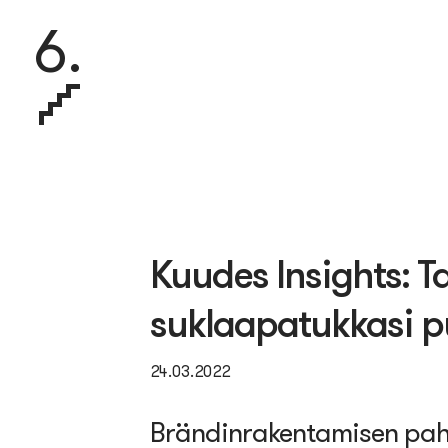
6.
Kuudes Insights: T
suklaapatukkasi 
24.03.2022
Brändinrakentamis
en pa