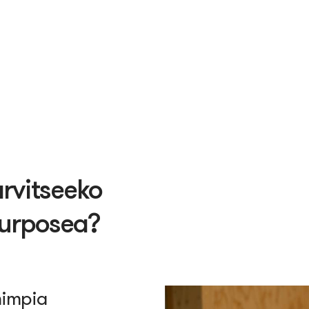
arvitseeko
purposea?
himpia