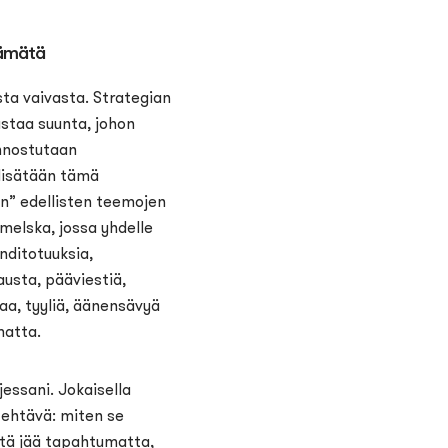
hämätä
ta vaivasta. Strategian
kastaa suunta, johon
innostutaan
lisätään tämä
n” edellisten teemojen
melska, jossa yhdelle
änditotuuksia,
austa, pääviestiä,
naa, tyyliä, äänensävyä
matta.
jessani. Jokaisella
 tehtävä: miten se
itä jää tapahtumatta,