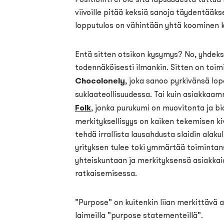
viivoille pitää keksiä sanoja täydentääkse
lopputulos on vähintään yhtä koominen 
Entä sitten otsikon kysymys? No, yhde
todennäköisesti ilmankin. Sitten on toim
Chocolonely
, joka sanoo pyrkivänsä lo
suklaateollisuudessa. Tai kuin asiakkaa
Folk
, jonka purukumi on muovitonta ja b
merkityksellisyys on kaiken tekemisen kivi
tehdä irrallista lausahdusta slaidin alak
yrityksen tulee toki ymmärtää toimintan
yhteiskuntaan ja merkityksensä asiakkai
ratkaisemisessa.
”Purpose” on kuitenkin liian merkittävä a
laimeilla ”purpose statementeillä”.