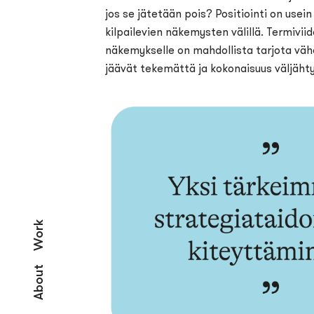
jos se jätetään pois? Positiointi on usein
kilpailevien näkemysten välillä. Termivii
näkemykselle on mahdollista tarjota vähä
jäävät tekemättä ja kokonaisuus väljäht
Work
About