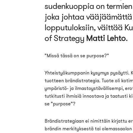
sudenkuoppia
on
termien
joka
johtaa
vääjäämättä
lopputuloksiin
, väittää 
Matti Lehto
of
Strategy
.
”Missä tässä on se purpose?”
Yhteistyökumppanin kysymys pysäytti. Käs
tuotteen brändistrategia. Tuote oli kotima
ympäristö- ja ilmastoystävällisempi, erot
tutkitusti ihmisiä innostava ja taatusti k
se ”purpose”?
Brändistrategiaan ei nimittäin kirjattu er
brändin merkityksestä tai olemassaolon 