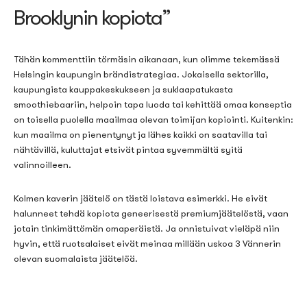
Brooklynin kopiota”
Tähän kommenttiin törmäsin aikanaan, kun olimme tekemässä
Helsingin kaupungin brändistrategiaa. Jokaisella sektorilla,
kaupungista kauppakeskukseen ja suklaapatukasta
smoothiebaariin, helpoin tapa luoda tai kehittää omaa konseptia
on toisella puolella maailmaa olevan toimijan kopiointi. Kuitenkin:
kun maailma on pienentynyt ja lähes kaikki on saatavilla tai
nähtävillä, kuluttajat etsivät pintaa syvemmältä syitä
valinnoilleen.
Kolmen kaverin jäätelö on tästä loistava esimerkki. He eivät
halunneet tehdä kopiota geneerisestä premiumjäätelöstä, vaan
jotain tinkimättömän omaperäistä. Ja onnistuivat vieläpä niin
hyvin, että ruotsalaiset eivät meinaa millään uskoa 3 Vännerin
olevan suomalaista jäätelöä.