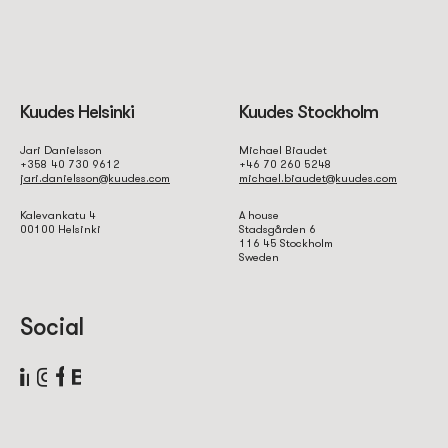
Kuudes Helsinki
Kuudes Stockholm
Jari Danielsson
Michael Biaudet
+358 40 730 9612
+46 70 260 5248
jari.danielsson@kuudes.com
michael.biaudet@kuudes.com
Kalevankatu 4
A house
00100 Helsinki
Stadsgården 6
116 45 Stockholm
Sweden
Social