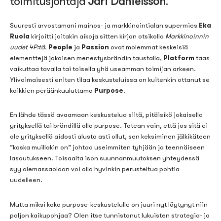
toimitusjohtaja
Jari Danielsson
.
Eka
Suuresti arvostamani mainos- ja markkinointialan supermies
Ruola
kirjoitti joitakin aikoja sitten kirjan otsikolla
Markkinoinnin
People
Passion
uudet 4P:tä
.
ja
ovat molemmat keskeisiä
Platform
elementtejä jokaisen menestysbrändin taustalla,
taas
vaikuttaa tavalla tai toisella yhä useamman toimijan arkeen.
Ylivoimaisesti eniten tilaa keskusteluissa on kuitenkin ottanut se
Purpose
kaikkien peräänkuuluttama
.
En lähde tässä avaamaan keskustelua siitä, pitäisikö jokaisella
yrityksellä tai brändillä olla purpose. Totean vain, että jos sitä ei
ole yrityksellä aidosti alusta asti ollut, sen keksiminen jälkikäteen
”koska muillakin on” johtaa useimmiten tyhjään ja teennäiseen
lasautukseen. Toisaalta ison suunnanmuutoksen yhteydessä
syy olemassaoloon voi olla hyvinkin perusteltua pohtia
uudelleen.
Mutta miksi koko purpose-keskustelulle on juuri nyt löytynyt niin
paljon kaikupohjaa? Olen itse tunnistanut lukuisten strategia- ja