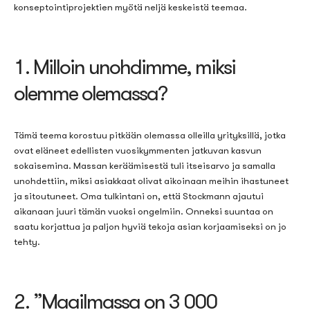
konseptointiprojektien myötä neljä keskeistä teemaa.
1. Milloin unohdimme, miksi
olemme olemassa?
Tämä teema korostuu pitkään olemassa olleilla yrityksillä, jotka
ovat eläneet edellisten vuosikymmenten jatkuvan kasvun
sokaisemina. Massan keräämisestä tuli itseisarvo ja samalla
unohdettiin, miksi asiakkaat olivat aikoinaan meihin ihastuneet
ja sitoutuneet. Oma tulkintani on, että Stockmann ajautui
aikanaan juuri tämän vuoksi ongelmiin. Onneksi suuntaa on
saatu korjattua ja paljon hyviä tekoja asian korjaamiseksi on jo
tehty.
2. ”Maailmassa on 3 000