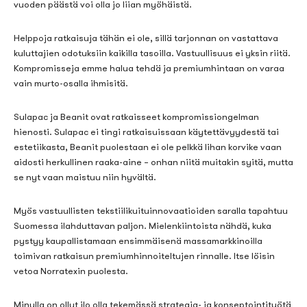
vuoden päästä voi olla jo liian myöhäistä.
Helppoja ratkaisuja tähän ei ole, sillä tarjonnan on vastattava
kuluttajien odotuksiin kaikilla tasoilla. Vastuullisuus ei yksin riitä.
Kompromisseja emme halua tehdä ja premiumhintaan on varaa
vain murto-osalla ihmisitä.
Sulapac ja Beanit ovat ratkaisseet kompromissiongelman
hienosti. Sulapac ei tingi ratkaisuissaan käytettävyydestä tai
estetiikasta, Beanit puolestaan ei ole pelkkä lihan korvike vaan
aidosti herkullinen raaka-aine – onhan niitä muitakin syitä, mutta
se nyt vaan maistuu niin hyvältä.
Myös vastuullisten tekstiilikuituinnovaatioiden saralla tapahtuu
Suomessa ilahduttavan paljon. Mielenkiintoista nähdä, kuka
pystyy kaupallistamaan ensimmäisenä massamarkkinoilla
toimivan ratkaisun premiumhinnoiteltujen rinnalle. Itse löisin
vetoa Norratexin puolesta.
Minulla on ollut ilo olla tekemässä strategia- ja konseptointityötä