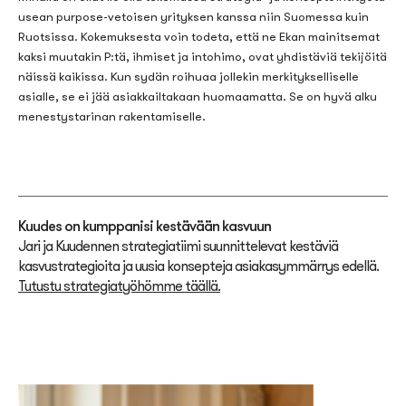
usean purpose-vetoisen yrityksen kanssa niin Suomessa kuin
Ruotsissa. Kokemuksesta voin todeta, että ne Ekan mainitsemat
kaksi muutakin P:tä, ihmiset ja intohimo, ovat yhdistäviä tekijöitä
näissä kaikissa. Kun sydän roihuaa jollekin merkitykselliselle
asialle, se ei jää asiakkailtakaan huomaamatta. Se on hyvä alku
menestystarinan rakentamiselle.
Kuudes on kumppanisi kestävään kasvuun
Jari ja Kuudennen strategiatiimi suunnittelevat kestäviä
kasvustrategioita ja uusia konsepteja asiakasymmärrys edellä.
Tutustu strategiatyöhömme täällä.