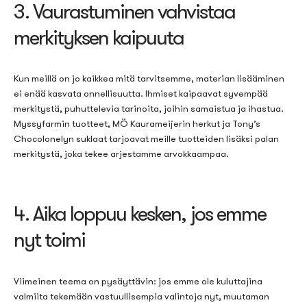
3. Vaurastuminen vahvistaa
merkityksen kaipuuta
Kun meillä on jo kaikkea mitä tarvitsemme, materian lisääminen
ei enää kasvata onnellisuutta. Ihmiset kaipaavat syvempää
merkitystä, puhuttelevia tarinoita, joihin samaistua ja ihastua.
Myssyfarmin tuotteet, MÖ Kaurameijerin herkut ja Tony’s
Chocolonelyn suklaat tarjoavat meille tuotteiden lisäksi palan
merkitystä, joka tekee arjestamme arvokkaampaa.
4. Aika loppuu kesken, jos emme
nyt toimi
Viimeinen teema on pysäyttävin: jos emme ole kuluttajina
valmiita tekemään vastuullisempia valintoja nyt, muutaman