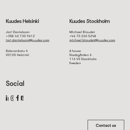
Kuudes Helsinki
Kuudes Stockholm
Jari Danielsson
Michael Biaudet
+358 40 730 9612
+46 70 260 5248
jari.danielsson@kuudes.com
michael.biaudet@kuudes.com
Kalevankatu 4
A house
00100 Helsinki
Stadsgården 6
116 45 Stockholm
Sweden
Social
Contact us