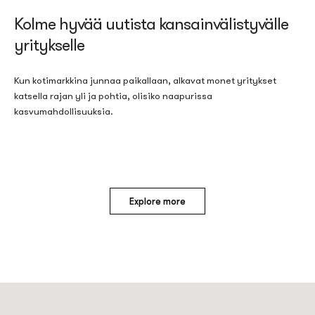
Kolme hyvää uutista kansainvälistyvälle
yritykselle
Kun kotimarkkina junnaa paikallaan, alkavat monet yritykset
katsella rajan yli ja pohtia, olisiko naapurissa
kasvumahdollisuuksia.
Explore more