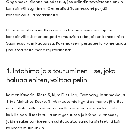
Ongelmaksi tilanne muodostuu, jos brändin tavoitteena onkin
kansainvälistyminen. Generalisti Suomessa ei pärjää
kansainvälisillä markkinoilla.
Olen saanut olla matkan varrella tekemisissä useampien
kansainvälistä menestystä hamuavien toimijoiden kanssa niin
Suomessa kuin Ruotsissa. Kokemukseni perusteella kolme asiaa
yhdistää näitä menestystarinoita:
1. Intohimo ja sitoutuminen – se, joka
haluaa eniten, voittaa pelin
Kolmen Kaverin Jäätelö, Kyrö Distillery Company, Marimekko ja
Tiina Alahuhta-Kasko. Siinä muutamia hyviä esimerkkejä siitä,
mitä intohimolla ja sitoutumisella voi saada aikaiseksi. Toki
kaikilla edellä mainituilla on myös tuote ja brändi kunnossa,
joiden rakentamiseen on suhtauduttu samalla pieteetillä kuin
kaikkeen muuhunkin.