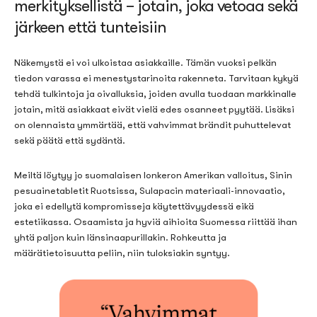
merkityksellistä –
jotain
, joka
vetoaa sekä
järkeen että tunteisiin
Näkemystä ei voi ulkoistaa asiakkaille. Tämän vuoksi pelkän
tiedon varassa ei menestystarinoita rakenneta. Tarvitaan kykyä
tehdä tulkintoja ja oivalluksia, joiden avulla tuodaan markkinalle
jotain, mitä asiakkaat eivät vielä edes osanneet pyytää. Lisäksi
on olennaista ymmärtää, että vahvimmat brändit puhuttelevat
sekä päätä että sydäntä.
Meiltä löytyy jo suomalaisen lonkeron Amerikan valloitus, Sinin
pesuainetabletit Ruotsissa, Sulapacin materiaali-innovaatio,
joka ei edellytä kompromisseja käytettävyydessä eikä
estetiikassa. Osaamista ja hyviä aihioita Suomessa riittää ihan
yhtä paljon kuin länsinaapurillakin. Rohkeutta ja
määrätietoisuutta peliin, niin tuloksiakin syntyy.