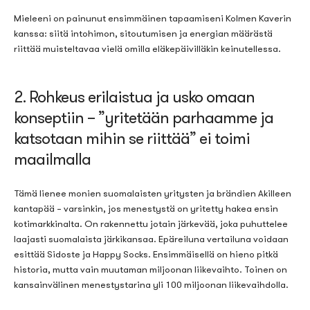
Mieleeni on painunut ensimmäinen tapaamiseni Kolmen Kaverin
kanssa: siitä intohimon, sitoutumisen ja energian määrästä
riittää muisteltavaa vielä omilla eläkepäivilläkin keinutellessa.
2. Rohkeus erilaistua ja usko omaan
konseptiin – ”yritetään parhaamme ja
katsotaan mihin se riittää” ei toimi
maailmalla
Tämä lienee monien suomalaisten yritysten ja brändien Akilleen
kantapää – varsinkin, jos menestystä on yritetty hakea ensin
kotimarkkinalta.
On rakennettu jotain
järkevää
, joka puhuttelee
laaja
sti
suomalaista
järkikansaa
.
Epäreiluna vertailuna voidaan
esittää Sidoste ja Happy Socks. Ensimmäisellä on hieno pitkä
historia, mutta vain muutaman miljoonan liikevaihto. Toinen on
kansainvälinen menestystarina yli 100 miljoonan liikevaihdolla.