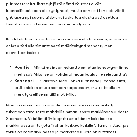
piirimestareita. Ihan tyhjästä nämä väitteet eivät
luonnollisestikaan ole syntyneet, mutta onneksi tänä päivänä
yhä useampi suomalaisbrändi uskaltaa alusta asti asettaa
tavoitteekseen kansainvälisen menestyksen.
Kun lähdetään tavoittelemaan kansainvälistä kasvua, seuraavat
asiat pitää olla timanttisesti määriteltynä menestyksen
saavuttamiseksi:
Positio
– Minkä maineen haluatte omistaa kohderyhmänne
mielissä? Miksi se on kohderyhmään kuuluville relevanttia?
Konsepti
– Erilaistava idea, jonka tunnistaa yleensä siitä,
että asiakas ostaa samaan tarpeeseen, mutta itselleen
merkityksellisemmällä motiivilla.
Monilla suomalaisilla brändeillä nämä kaksi on määritelty
tukemaan tavoitetta mahdollisimman isosta markkinaosuudesta
Suomessa. Väistämätön lopputulema tämän kokoisessa
markkinassa on tarjota ”vähän kaikkea kaikille”. Tämä riittää, jos
fokus on kotimarkkinassa ja markkinaosuutta on riittävästi.