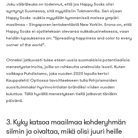
Joku vääräleuka on todennut, että jos Happy Socks olisi
syntynyt Suomessa, sitä myytäisiin Tokmannilla. Sen sijaan
Happy Socks -sukkia myydään kymmenissä maissa ympäri
maailmaa – Singaporen lentokentästä New Yorkiin. Erona on, että
Happy Socks ei ajattelekaan olevansa sukkabusineksessa, vaan
heidän lupauksensa on: ”Spreading happiness and color to every
corner of the world”.
Onneksi jatkuvasti tulee eteen uusia suomalaisia potentiaalisia
menestystarinoita, joilla on rohkeutta unelmoida isosti. Kuten
vaikkapa Puhdistamo, joka vuoden 2020 lopulla kertoi
Kauppalehti Optiossa tavoitteekseen tulla Pohjoismaiden
suosituimmaksi hyvinvointialan brändiksi viiden vuoden
kuluttua. Tällä hyvällä menestyksen tiellä jatkavat tänäkin
päivänä.
3.
Kyky katsoa maailmaa kohderyhmän
silmin ja oivaltaa
,
mikä olisi
juuri
heille